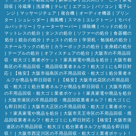
回収
|
冷蔵庫
|
洗濯機
|
テレビ
|
エアコン
|
パソコン
|
電子レ
ンジ
|
マッサージチェア
|
複合機
|
オーディオ機器
|
プリン
ター
|
シュレッダー
|
扇風機
|
スマホ
|
エレクトーン
|
モバイ
ルバッテリー
|
ウォーターサーバー
|
掃除機
|
ベッドの処分
|
マットレスの処分
|
タンスの処分
|
ソファーの処分
|
食器棚の
処分
|
鏡台の処分
|
チェストの処分
|
学習机・勉強机の処分
|
スチールラックの処分
|
カラーボックスの処分
|
全身鏡の処分
|
テーブルの処分
|
オフィスチェアの処分
|
大阪市の不用品回
収・粗大ゴミ業者ポケット！家具家電や廃品を処分
|
大阪市都
島区の不用品回収・廃品回収業者ネルフ！粗大ゴミにも即日対
応
|
【格安】大阪市福島区の不用品回収・粗大ゴミ処分業者ネ
ルフが廃品を即日回収！
|
【格安】大阪市此花区の不用品回
収・粗大ゴミ処分業者ネルフが廃品を即日回収！
|
大阪市西区
の不用品回収・粗大ゴミ業者ポケット！家具家電や廃品を処分
|
大阪市港区の不用品回収・廃品回収業者ネルフ！粗大ゴミに
も即日対応
|
大阪市大正区の不用品回収・粗大ゴミ業者ポケッ
ト！家具家電や廃品を処分
|
大阪市天王寺区の不用品回収・廃
品回収業者ネルフ！粗大ゴミにも即日対応
|
【格安】大阪市浪
速区の不用品回収・粗大ゴミ処分業者ネルフが廃品を即日回
収！
|
大阪市西淀川区の不用品回収・粗大ゴミ業者ポケット！