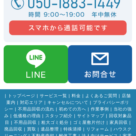
|
トップページ
|
サービス一覧
|
料金
|
よくあるご質問
|
店舗
案内
|
対応エリア
|
キャンセルについて
|
プライバシーポリ
シー
|
不用品回収の流れ
|
初めての方へ
|
作業事例
|
当社の強
み
|
低価格の理由
|
スタッフ紹介
|
サイトマップ
|
回収対象品
目
|
不用品回収
|
粗大ゴミ処分
|
ゴミ屋敷片付け
|
家具回収
|
廃品回収
|
買取
|
遺品整理
|
特殊清掃
|
リフォーム
|
ハウスク
リーニング
|
不動産売却
|
解体工事
|
法人向けサービス
|
家電