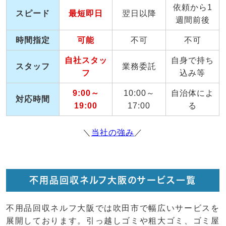
依頼から1
スピード
最短即日
翌日以降
週間前後
時間指定
可能
不可
不可
自社スタッ
自身で持ち
スタッフ
業務委託
フ
込み等
9:00～
10:00～
自治体によ
対応時間
19:00
17:00
る
＼
当社の強み
／
不用品回収ネルフ大阪のサービス一覧
不用品回収ネルフ大阪では吹田市で幅広いサービスを
展開しております。引っ越しゴミや粗大ゴミ、ゴミ屋