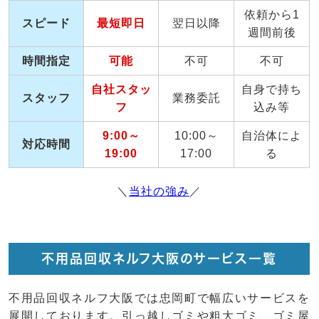
依頼から1
スピード
最短即日
翌日以降
週間前後
時間指定
可能
不可
不可
自社スタッ
自身で持ち
スタッフ
業務委託
フ
込み等
9:00～
10:00～
自治体によ
対応時間
19:00
17:00
る
＼
当社の強み
／
不用品回収ネルフ大阪のサービス一覧
不用品回収ネルフ大阪では忠岡町で幅広いサービスを
展開しております。引っ越しゴミや粗大ゴミ、ゴミ屋